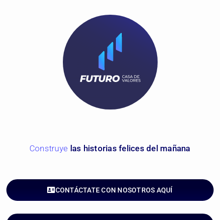
C
o
n
s
t
r
u
y
e
las historias felices del mañana
CONTÁCTATE CON NOSOTROS AQUÍ