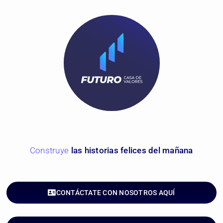
C
o
n
s
t
r
u
y
e
las historias felices del mañana
CONTÁCTATE CON NOSOTROS AQUÍ